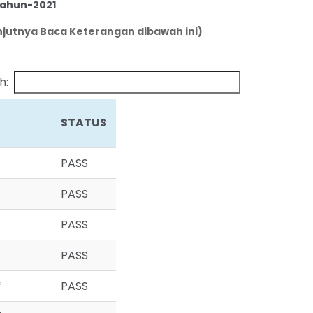
tahun-2021
jutnya Baca Keterangan dibawah ini)
h:
STATUS
STATUS
PASS
PASS
PASS
PASS
f
PASS