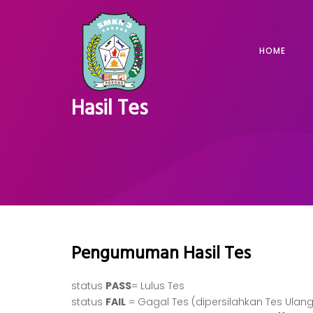
Skip
to
content
PPDB-SMKN 3 Sorong
HOME
Hasil Tes
Pengumuman Hasil Tes
status
PASS
= Lulus Tes
status
FAIL
= Gagal Tes (dipersilahkan Tes Ulang