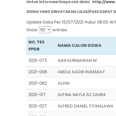
Untuk informasi biaya cek disini
:
http://www
SISWA YANG DINYATAKAN LULUS/PASS DAPAT DA
Update Data Per 15/07/2021 Pukul. 08.00 WI
Show
entries
NO. TES
NAMA CALON SISWA
PPDB
NO. TES
NAMA CALON SISWA
2021-073
AAN KURNIAWAN M
PPDB
2021-006
ABDUL KADIR RUMAKAT
2021-082
ALDIN
2021-017
ALFINA NAYLA AZ ZAHRA
2021-027
ALFRED DANIEL TITIHALAWA