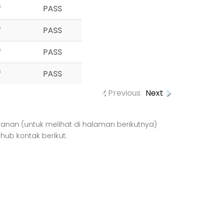
f
PASS
f
PASS
f
PASS
f
PASS
Previous
Next
kanan (untuk melihat di halaman berikutnya)
ub kontak berikut: