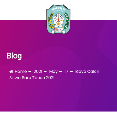
Skip
to
content
PPDB-SMKN 3 Sorong
Blog
Home
2021
May
17
Biaya Calon
Siswa Baru Tahun 2021